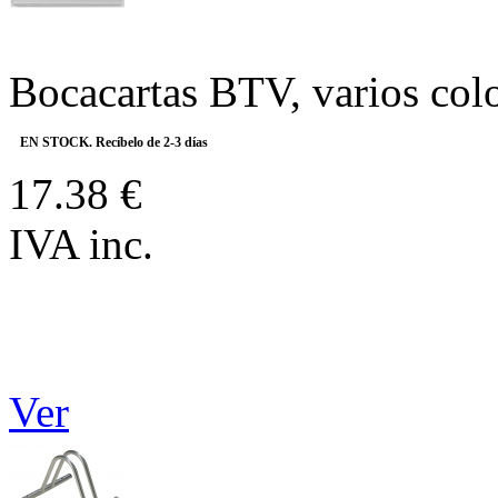
Bocacartas BTV, varios col
EN STOCK. Recíbelo de 2-3 días
17.38 €
IVA inc.
Ver